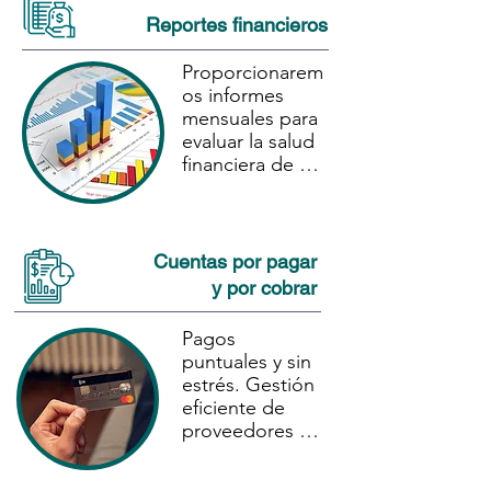
errores de 
Reportes financieros
facturas, 
entradas de 
Proporcionarem
jornal diario y

os informes 
más.
mensuales para 
evaluar la salud 
financiera de tu

empresa, y 
brindaremos 
una ruta de 
camino para 
Cuentas por pagar
alcanzar tus 
y por cobrar
objetivos

comerciales y 
Pagos 
personales.
puntuales y sin 
estrés. Gestión 
eficiente de 
proveedores y 
facturas para 
que puedas 