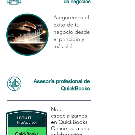
nuevo y limpio, 
de negocios
incluso

después de 
Aseguremos el
años de 
éxito de tu
desorden.
negocio desde
el principio y
más allá.
Asesoría profesional de
QuickBooks
Nos 
especializamos 
en QuickBooks 
Online para una 
colaboración 