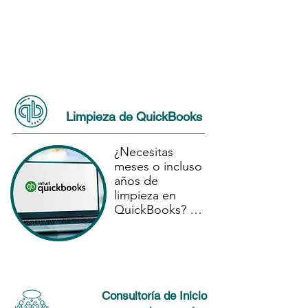
dedicar más de 
tu tiempo al 
crecimiento 
empresarial.
Limpieza de QuickBooks
¿Necesitas 
meses o incluso 
años de 
limpieza en 
QuickBooks? 
Renueva

QuickBooks 
con CMS 
Accounting 
Services para un 
Consultoría de Inicio
comienzo 